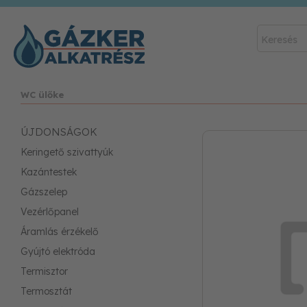
WC ülőke
ÚJDONSÁGOK
Keringető szivattyúk
Kazántestek
Gázszelep
Vezérlőpanel
Áramlás érzékelő
Gyújtó elektróda
Termisztor
Termosztát