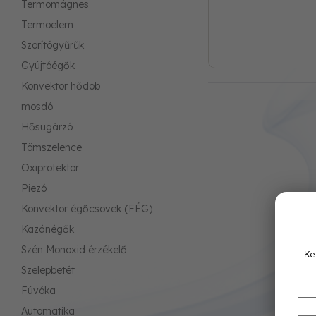
Termomágnes
Termoelem
Szorítógyűrűk
Gyújtóégők
Konvektor hődob
mosdó
Hősugárzó
Tömszelence
Oxiprotektor
Piezó
Konvektor égőcsövek (FÉG)
Kazánégők
Szén Monoxid érzékelő
Ke
Szelepbetét
Fúvóka
Automatika