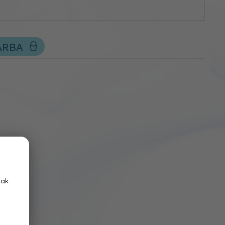
ÁRBA
nak