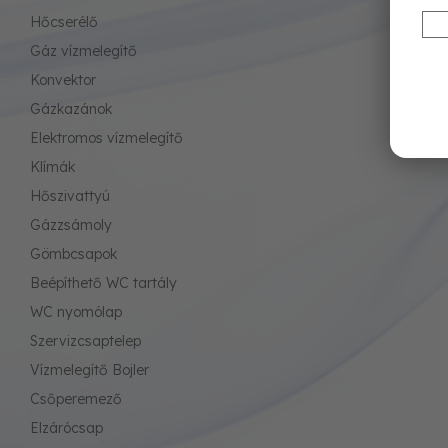
Hőcserélő
Gáz vízmelegítő
Konvektor
Gázkazánok
Elektromos vízmelegítő
Klímák
Hőszivattyú
Gázzsámoly
Gömbcsapok
Beépíthető WC tartály
WC nyomólap
Szervizcsaptelep
Vízmelegítő Bojler
Csőperemező
Elzárócsap