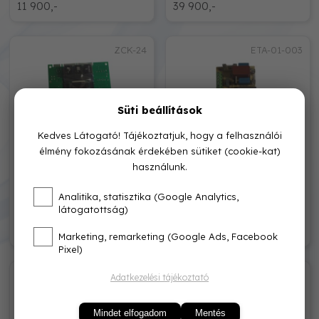
11 900,-
39 900,-
ZCK-24
ETA-01-003
Süti beállítások
Kedves Látogató! Tájékoztatjuk, hogy a felhasználói
élmény fokozásának érdekében sütiket (cookie-kat)
használunk.
FÉG ZCK-24HE.1
VEZÉRLŐPANEL FÉG C-12-
VEZÉRLŐPANEL
36H ŐRLÁNGOS
Analitika, statisztika (Google Analytics,
látogatottság)
47 000,-
42 000,-
Marketing, remarketing (Google Ads, Facebook
Pixel)
DSP49G2004B
0825107
Adatkezelési tájékoztató
Mindet elfogadom
Mentés