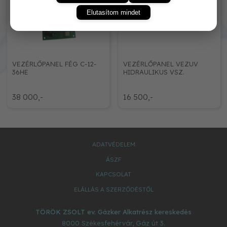
Elutasítom mindet
VEZÉRLŐPANEL FÉG C-12-
VEZÉRLŐPANEL VEZUV
36HE
HIDRAULIKUS VSZ.
38 000,-
16 500,-
ADATVÉDELEM
ÁSZF
KAPCSOLAT
ELÁLLÁS A SZERZŐDÉSTŐL
TÖRÖK ZSOLT ev. Gázker Alkatrész kereskedés
8000
Székesfehérvár
,
Gáz út 3.