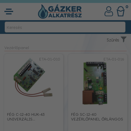
0
Szűrés
Vezérlőpanel
ETA-01-010
ETA-01-016
FÉG C-12-40 HUK-43
FÉG SC-12-40
UNIVERZÁLIS
VEZÉRLŐPANEL ŐRLÁNGOS
VEZÉRLŐPANEL