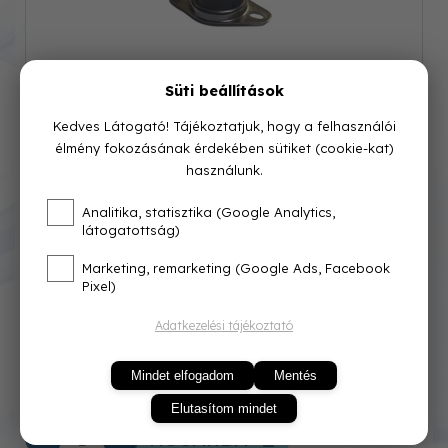
Süti beállítások
Kedves Látogató! Tájékoztatjuk, hogy a felhasználói
élmény fokozásának érdekében sütiket (cookie-kat)
használunk.
Cikkszám: 202-006
Analitika, statisztika (Google Analytics,
látogatottság)
Azonnal raktárról
Marketing, remarketing (Google Ads, Facebook
Pixel)
2 300 Ft
Adatkezelési tájékoztató
Mindet elfogadom
Mentés
Elutasítom mindet
KOSÁRBA