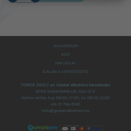
ADATVÉDELEM
ÁSZF
KAPCSOLAT
ELÁLLÁS A SZERZŐDÉSTŐL
TÖRÖK ZSOLT ev. Gázker Alkatrész kereskedés
8000
Székesfehérvár
,
Gáz út 3.
Nyitva tartás: h-p 08:00–17:00, sz: 08:00-12:00
+36 31 786-3340
info@gazkeralkatresz.hu