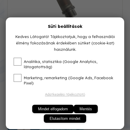
Süti beállítások
Kedves Látogató! Tájékoztatjuk, hogy a felhasználói
élmény fokozásának érdekében sütiket (cookie-kat)
használunk.
Cikkszám: 0006516
Analitika, statisztika (Google Analytics,
látogatottság)
Azonnal raktárról
Marketing, remarketing (Google Ads, Facebook
Pixel)
2 501 Ft
Adatkezelési tájékoztató
Mindet elfogadom
Mentés
Elutasítom mindet
KOSÁRBA