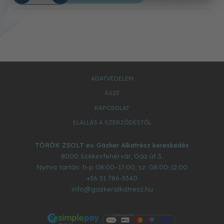
ADATVÉDELEM
ÁSZF
KAPCSOLAT
ELÁLLÁS A SZERZŐDÉSTŐL
TÖRÖK ZSOLT ev. Gázker Alkatrész kereskedés
8000
Székesfehérvár
,
Gáz út 3.
Nyitva tartás: h-p 08:00–17:00, sz: 08:00-12:00
+36 31 786-3340
info@gazkeralkatresz.hu