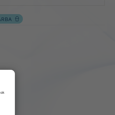
ÁRBA
nak