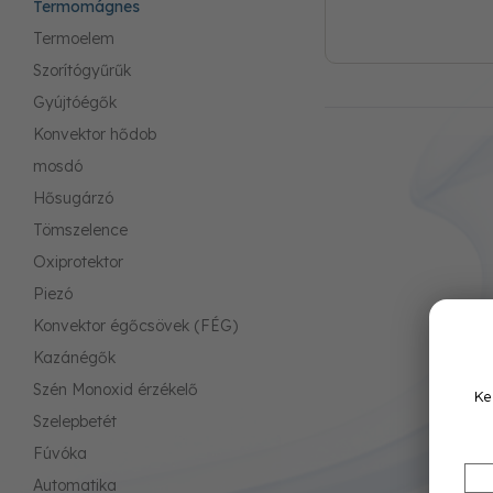
Termomágnes
Termoelem
Szorítógyűrűk
Gyújtóégők
Konvektor hődob
mosdó
Hősugárzó
Tömszelence
Oxiprotektor
Piezó
Konvektor égőcsövek (FÉG)
Kazánégők
Szén Monoxid érzékelő
Ke
Szelepbetét
Fúvóka
Automatika