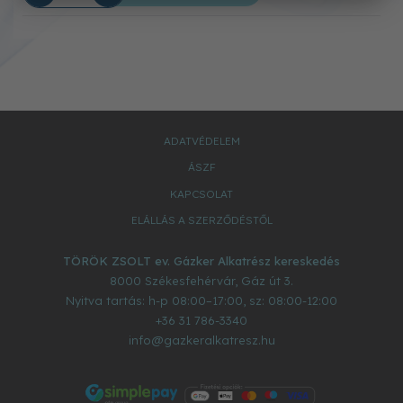
ADATVÉDELEM
ÁSZF
KAPCSOLAT
ELÁLLÁS A SZERZŐDÉSTŐL
TÖRÖK ZSOLT ev. Gázker Alkatrész kereskedés
8000
Székesfehérvár
,
Gáz út 3.
Nyitva tartás: h-p 08:00–17:00, sz: 08:00-12:00
+36 31 786-3340
info@gazkeralkatresz.hu