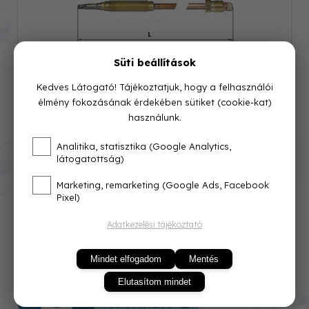
Süti beállítások
Kedves Látogató! Tájékoztatjuk, hogy a felhasználói
élmény fokozásának érdekében sütiket (cookie-kat)
használunk.
Cikkszám: 0260044
Analitika, statisztika (Google Analytics,
látogatottság)
Azonnal raktárról
Marketing, remarketing (Google Ads, Facebook
Pixel)
1 701 Ft
Adatkezelési tájékoztató
Mindet elfogadom
Mentés
Elutasítom mindet
KOSÁRBA