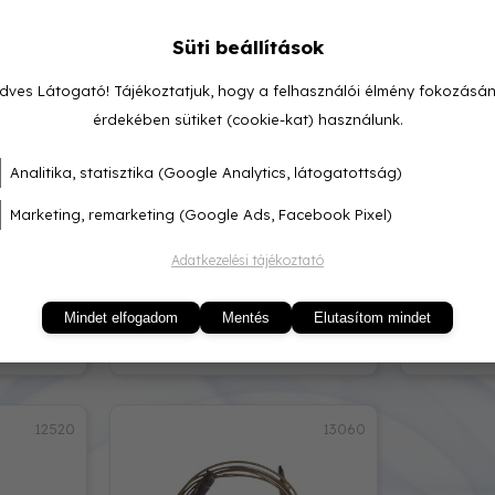
203-012
0260050
Süti beállítások
dves Látogató! Tájékoztatjuk, hogy a felhasználói élmény fokozásá
érdekében sütiket (cookie-kat) használunk.
Analitika, statisztika (Google Analytics, látogatottság)
Marketing, remarketing (Google Ads, Facebook Pixel)
Adatkezelési tájékoztató
YWELL
TERMOELEM M8 1400mm
TERMOEL
M8x1 (Kar
Mindet elfogadom
Mentés
Elutasítom mindet
3 500,-
1 537,-
12520
13060