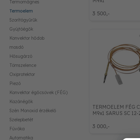
M9x1
Termomágnes
Termoelem
3 500,-
Szorítógyűrűk
Gyújtóégők
Konvektor hődob
mosdó
Hősugárzó
Tömszelence
Oxiprotektor
Piezó
Konvektor égőcsövek (FÉG)
Kazánégők
TERMOELEM FÉG 
Szén Monoxid érzékelő
M9x1 SARUS SC 12-
Szelepbetét
3 000,-
Fúvóka
Automatika