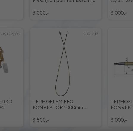
M9x1 (Lampart termoelem,
11/32" SA
600 mm (SIT))
105H
3 000,-
3 000,-
G1919920S
203-017
CIRKÓ
TERMOELEM FÉG
TERMOEL
24
KONVEKTOR 1000mm
KONVEKT
M10X1
M10x1mm
3 500,-
3 000,-