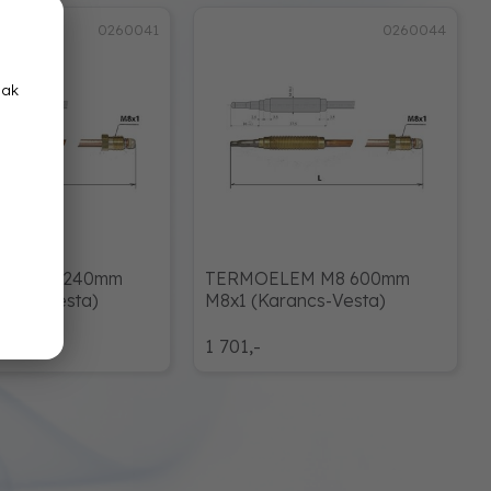
0260041
0260044
nak
EM M8 240mm
TERMOELEM M8 600mm
ancs-Vesta)
M8x1 (Karancs-Vesta)
1 701,-