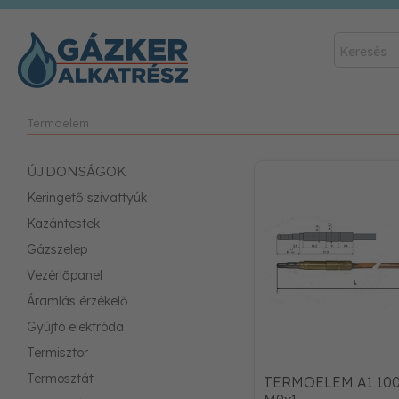
Termoelem
ÚJDONSÁGOK
Keringető szivattyúk
Kazántestek
Gázszelep
Vezérlőpanel
Áramlás érzékelő
Gyújtó elektróda
Termisztor
Termosztát
TERMOELEM A1 10