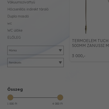
Vákuumszivattyú
Hőcserélős indirekt tároló
Dupla mosdó
wc
WC ülőke
ELŐLEG
TERMOELEM TUCH
500MM ZANUSSI M
75MM ANYÁVAL
Márka
3 000,-
Rendezés
Összeg
1 000 Ft.
4 000 Ft.