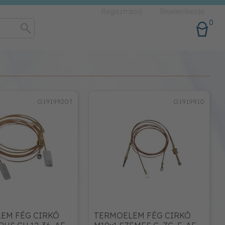
Regisztráció
Bejelentkezés
0
G1919920T
G1919910
EM FÉG CIRKÓ
TERMOELEM FÉG CIRKÓ