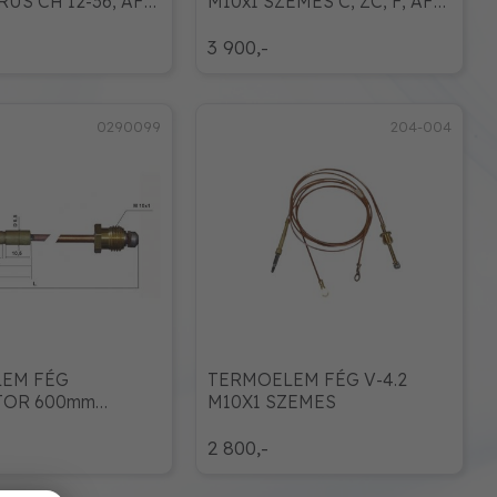
RUS CH 12-36, AF-
M10x1 SZEMES C, ZC, F, AF-
105
3 900,-
0290099
204-004
EM FÉG
TERMOELEM FÉG V-4.2
OR 600mm
M10X1 SZEMES
2 800,-