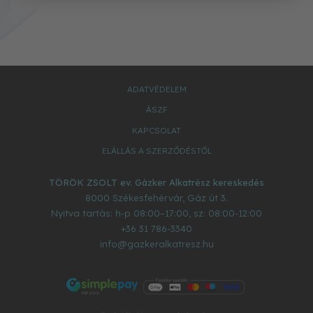
ADATVÉDELEM
ÁSZF
KAPCSOLAT
ELÁLLÁS A SZERZŐDÉSTŐL
TÖRÖK ZSOLT ev. Gázker Alkatrész kereskedés
8000
Székesfehérvár
,
Gáz út 3.
Nyitva tartás: h-p 08:00–17:00, sz: 08:00-12:00
+36 31 786-3340
info@gazkeralkatresz.hu