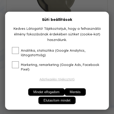
Süti beállítások
Kedves Látogató! Tájékoztatjuk, hogy a felhasználói
élmény fokozásának érdekében sütiket (cookie-kat)
használunk.
Cikkszám: 06138
Analitika, statisztika (Google Analytics,
látogatottság)
Azonnal raktárról
Marketing, remarketing (Google Ads, Facebook
4 700 Ft
Pixel)
Adatkezelési tájékoztató
Mindet elfogadom
Mentés
Elutasítom mindet
KOSÁRBA