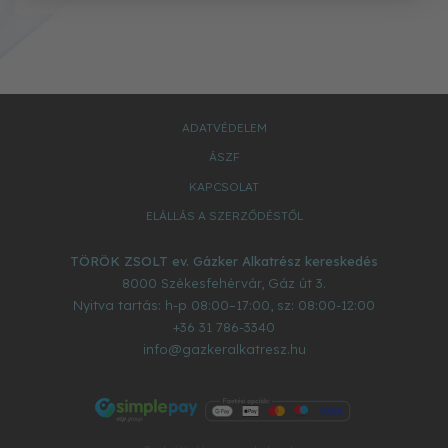
ADATVÉDELEM
ÁSZF
KAPCSOLAT
ELÁLLÁS A SZERZŐDÉSTŐL
TÖRÖK ZSOLT ev. Gázker Alkatrész kereskedés
8000
Székesfehérvár
,
Gáz út 3.
Nyitva tartás: h-p 08:00–17:00, sz: 08:00-12:00
+36 31 786-3340
info@gazkeralkatresz.hu