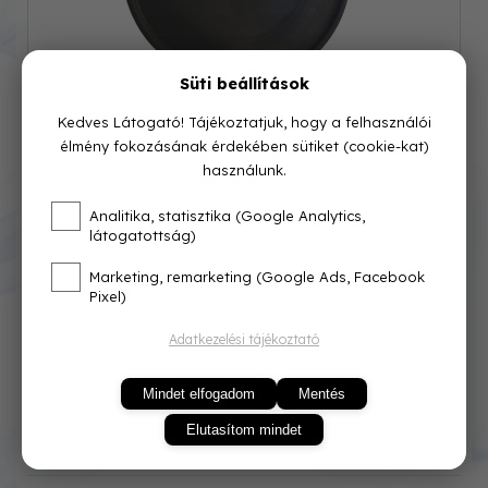
Süti beállítások
Kedves Látogató! Tájékoztatjuk, hogy a felhasználói
élmény fokozásának érdekében sütiket (cookie-kat)
használunk.
Cikkszám: 209-005
Analitika, statisztika (Google Analytics,
látogatottság)
Azonnal raktárról
Marketing, remarketing (Google Ads, Facebook
700 Ft
Pixel)
Adatkezelési tájékoztató
Mindet elfogadom
Mentés
Elutasítom mindet
KOSÁRBA