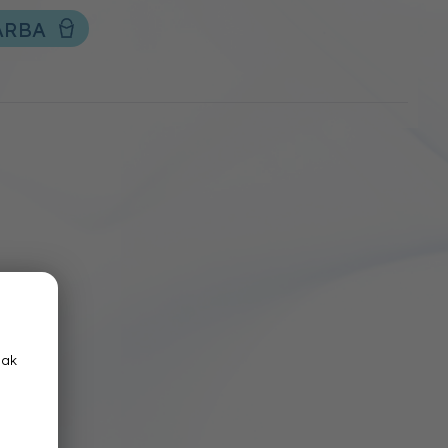
ÁRBA
nak