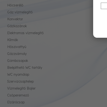
Hőcserélő
Gáz vízmelegítő
Konvektor
Gázkazánok
Elektromos vízmelegítő
Klímák
Hőszivattyú
Gázzsámoly
Gömbcsapok
Beépíthető WC tartály
WC nyomólap
Szervizcsaptelep
Vízmelegítő Bojler
Csőperemező
Elzárócsap