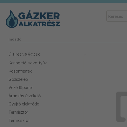
mosdó
ÚJDONSÁGOK
Keringető szivattyúk
Kazántestek
Gázszelep
Vezérlőpanel
Áramlás érzékelő
Gyújtó elektróda
Termisztor
Termosztát