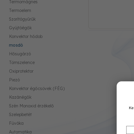
Termomágnes
Termoelem
Szorítógyűrűk
Gyújtóégők
Konvektor hődob
mosdó
Hősugárzó
Tömszelence
Oxiprotektor
Piezó
Konvektor égőcsövek (FÉG)
Kazánégők
Szén Monoxid érzékelő
Ke
Szelepbetét
Fúvóka
Automatika