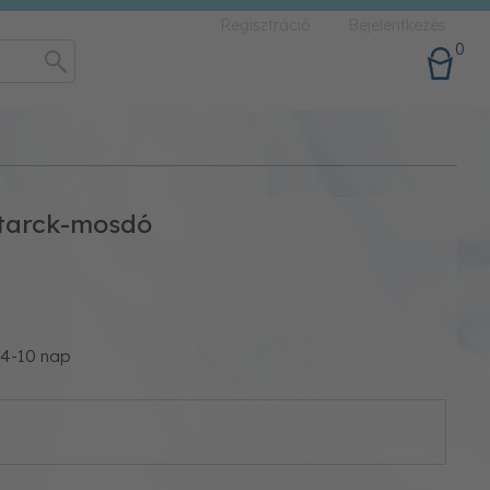
Regisztráció
Bejelentkezés
0
starck-mosdó
: 4-10 nap