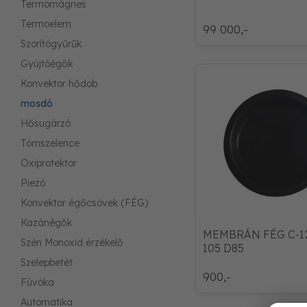
Termomágnes
Termoelem
99 000,-
Szorítógyűrűk
Gyújtóégők
Konvektor hődob
mosdó
Hősugárzó
Tömszelence
Oxiprotektor
Piezó
Konvektor égőcsövek (FÉG)
Kazánégők
MEMBRÁN FÉG C-12
Szén Monoxid érzékelő
105 D85
Szelepbetét
900,-
Fúvóka
Automatika