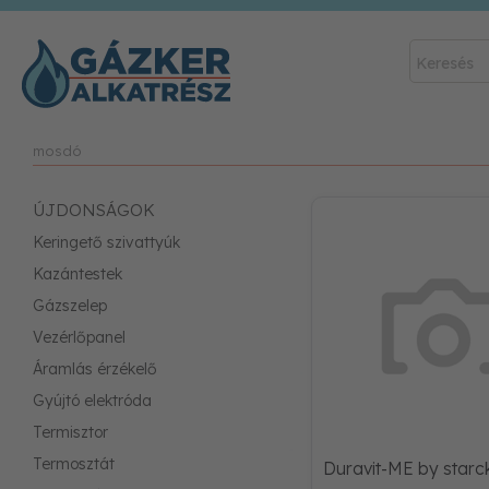
mosdó
ÚJDONSÁGOK
Keringető szivattyúk
Kazántestek
Gázszelep
Vezérlőpanel
Áramlás érzékelő
Gyújtó elektróda
Termisztor
Termosztát
Duravit-ME by star