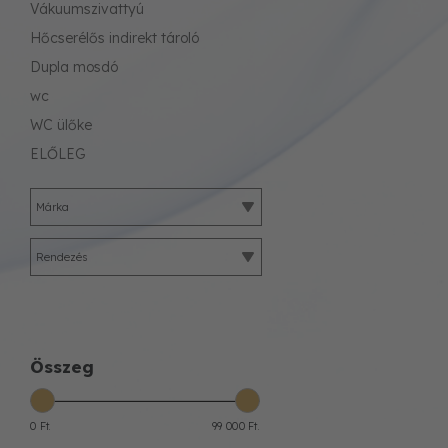
Vákuumszivattyú
Hőcserélős indirekt tároló
Dupla mosdó
wc
WC ülőke
ELŐLEG
Márka
Rendezés
Összeg
0 Ft.
99 000 Ft.