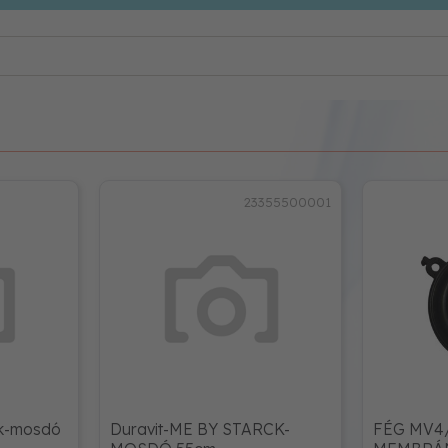
23355500001
ck-mosdó
Duravit-ME BY STARCK-
FÉG MV4