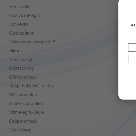
Hőcserélő
Gáz vízmelegítő
Konvektor
Ke
Gázkazánok
Elektromos vízmelegítő
Klímák
Hőszivattyú
Gázzsámoly
Gömbcsapok
Beépíthető WC tartály
WC nyomólap
Szervizcsaptelep
Vízmelegítő Bojler
Csőperemező
Elzárócsap