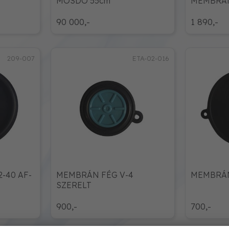
MOSDÓ 55cm
MEMBRÁN
90 000,-
1 890,-
209-007
ETA-02-016
-40 AF-
MEMBRÁN FÉG V-4
MEMBRÁN
SZERELT
900,-
700,-