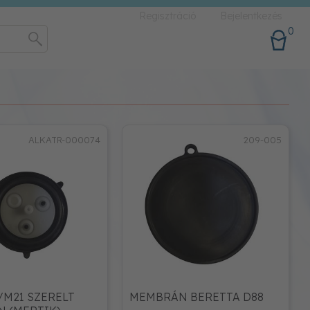
Regisztráció
Bejelentkezés
0
ALKATR-000074
209-005
/M21 SZERELT
MEMBRÁN BERETTA D88