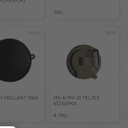
 (MERTIK)
700,-
209-017
06138
 VAILLANT MAG
MV-4/MV-21 TELJES
VÍZSAPKA
4 700,-