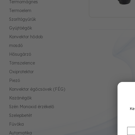
Termomágnes
Termoelem
Szorítógyűrűk
Gyújtóégők
Konvektor hődob
mosdó
Hősugárzó
Tömszelence
Oxiprotektor
Piezó
Konvektor égőcsövek (FÉG)
Kazánégők
Szén Monoxid érzékelő
Ke
Szelepbetét
Fúvóka
Automatika