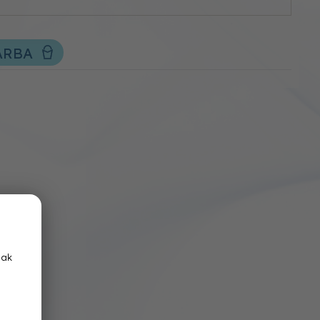
ÁRBA
nak