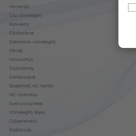
Hőcserélő
Gáz vízmelegítő
Konvektor
Gázkazánok
Elektromos vízmelegítő
Klímák
Hőszivattyú
Gázzsámoly
Gömbcsapok
Beépíthető WC tartály
WC nyomólap
Szervizcsaptelep
Vízmelegítő Bojler
Csőperemező
Elzárócsap