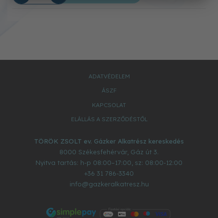
ADATVÉDELEM
ÁSZF
KAPCSOLAT
ELÁLLÁS A SZERZŐDÉSTŐL
TÖRÖK ZSOLT ev. Gázker Alkatrész kereskedés
8000
Székesfehérvár
,
Gáz út 3.
Nyitva tartás: h-p 08:00–17:00, sz: 08:00-12:00
+36 31 786-3340
info@gazkeralkatresz.hu