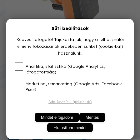
Süti beállítások
Kedves Látogató! Tájékoztatjuk, hogy a felhasználói
élmény fokozásának érdekében sütiket (cookie-kat)
használunk.
Cikkszám: IBO15-15
Analitika, statisztika (Google Analytics,
látogatottság)
Azonnal raktárról
Marketing, remarketing (Google Ads, Facebook
Pixel)
34 900 Ft
Adatkezelési tájékoztató
Mindet elfogadom
Mentés
Elutasítom mindet
KOSÁRBA