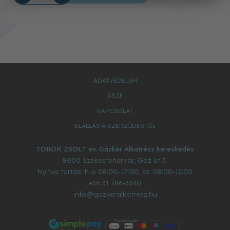
ADATVÉDELEM
ÁSZF
KAPCSOLAT
ELÁLLÁS A SZERZŐDÉSTŐL
TÖRÖK ZSOLT ev. Gázker Alkatrész kereskedés
8000
Székesfehérvár
,
Gáz út 3.
Nyitva tartás: h-p 08:00–17:00, sz: 08:00-12:00
+36 31 786-3340
info@gazkeralkatresz.hu