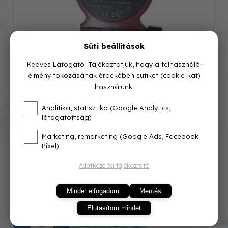
Süti beállítások
Kedves Látogató! Tájékoztatjuk, hogy a felhasználói
élmény fokozásának érdekében sütiket (cookie-kat)
használunk.
Cikkszám: HOF-01
Analitika, statisztika (Google Analytics,
látogatottság)
Azonnal raktárról
Marketing, remarketing (Google Ads, Facebook
Pixel)
30 000 Ft
Adatkezelési tájékoztató
Mindet elfogadom
Mentés
Elutasítom mindet
KOSÁRBA