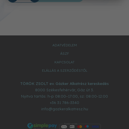
ADATVÉDELEM
ÁSZF
KAPCSOLAT
ELÁLLÁS A SZERZŐDÉSTŐL
TÖRÖK ZSOLT ev. Gázker Alkatrész kereskedés
8000
Székesfehérvár
,
Gáz út 3.
Nyitva tartás: h-p 08:00–17:00, sz: 08:00-12:00
+36 31 786-3340
info@gazkeralkatresz.hu