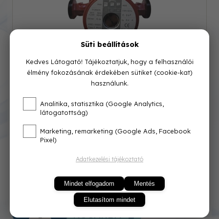
Süti beállítások
Kedves Látogató! Tájékoztatjuk, hogy a felhasználói
élmény fokozásának érdekében sütiket (cookie-kat)
használunk.
Cikkszám: 207-002
Analitika, statisztika (Google Analytics,
látogatottság)
Azonnal raktárról
Marketing, remarketing (Google Ads, Facebook
Pixel)
30 001 Ft
Adatkezelési tájékoztató
Mindet elfogadom
Mentés
Elutasítom mindet
KOSÁRBA