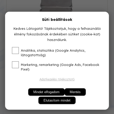
Süti beállítások
Kedves Látogató! Tájékoztatjuk, hogy a felhasználói
élmény fokozásának érdekében sütiket (cookie-kat)
használunk.
Cikkszám: ZC-18
Analitika, statisztika (Google Analytics,
látogatottság)
Azonnal raktárról
Marketing, remarketing (Google Ads, Facebook
84 500 Ft
Pixel)
Adatkezelési tájékoztató
Mindet elfogadom
Mentés
Elutasítom mindet
KOSÁRBA