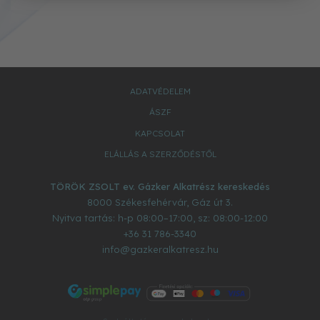
ADATVÉDELEM
ÁSZF
KAPCSOLAT
ELÁLLÁS A SZERZŐDÉSTŐL
TÖRÖK ZSOLT ev. Gázker Alkatrész kereskedés
8000
Székesfehérvár
,
Gáz út 3.
Nyitva tartás: h-p 08:00–17:00, sz: 08:00-12:00
+36 31 786-3340
info@gazkeralkatresz.hu