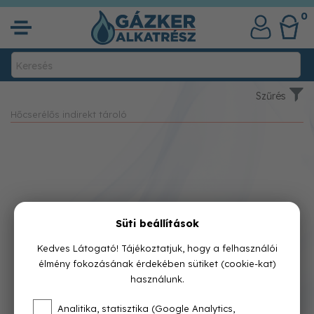
0
Szűrés
Hőcserélős indirekt tároló
Süti beállítások
Kedves Látogató! Tájékoztatjuk, hogy a felhasználói
élmény fokozásának érdekében sütiket (cookie-kat)
használunk.
Analitika, statisztika (Google Analytics,