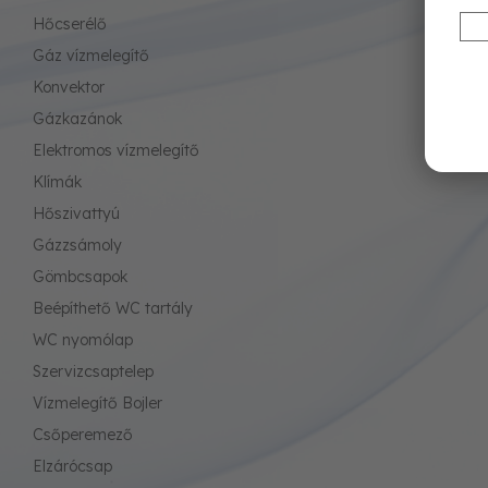
Hőcserélő
Gáz vízmelegítő
Konvektor
Gázkazánok
Elektromos vízmelegítő
Klímák
Hőszivattyú
Gázzsámoly
Gömbcsapok
Beépíthető WC tartály
WC nyomólap
Szervizcsaptelep
Vízmelegítő Bojler
Csőperemező
Elzárócsap