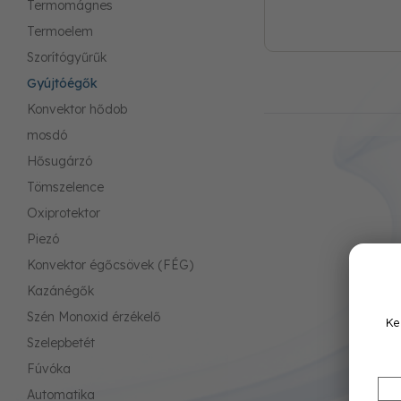
Termomágnes
Termoelem
Szorítógyűrűk
Gyújtóégők
Konvektor hődob
mosdó
Hősugárzó
Tömszelence
Oxiprotektor
Piezó
Konvektor égőcsövek (FÉG)
Kazánégők
Szén Monoxid érzékelő
Ke
Szelepbetét
Fúvóka
Automatika