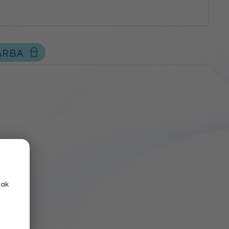
ÁRBA
nak