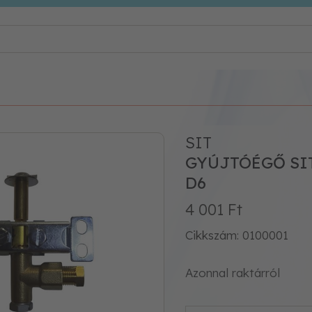
SIT
GYÚJTÓÉGŐ SI
D6
4 001 Ft
Cikkszám: 0100001
Azonnal raktárról