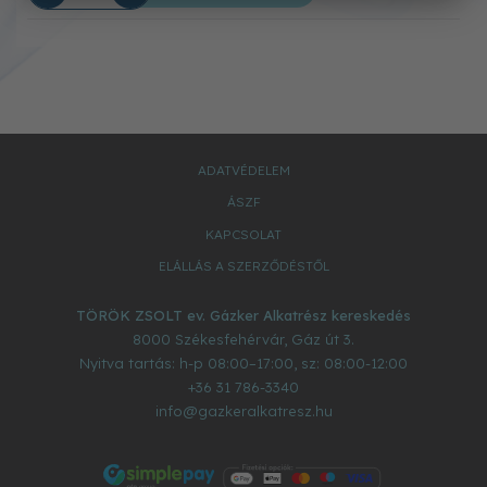
ADATVÉDELEM
ÁSZF
KAPCSOLAT
ELÁLLÁS A SZERZŐDÉSTŐL
TÖRÖK ZSOLT ev. Gázker Alkatrész kereskedés
8000
Székesfehérvár
,
Gáz út 3.
Nyitva tartás: h-p 08:00–17:00, sz: 08:00-12:00
+36 31 786-3340
info@gazkeralkatresz.hu