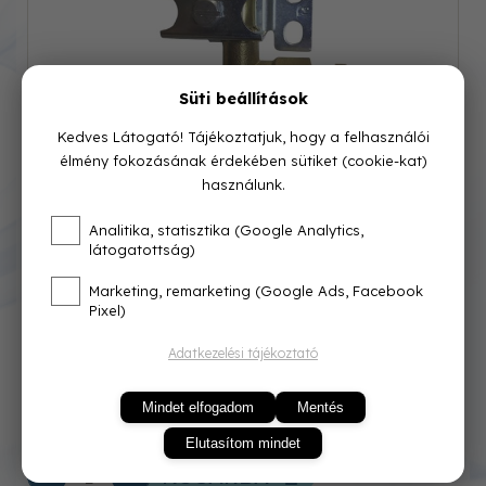
Süti beállítások
Kedves Látogató! Tájékoztatjuk, hogy a felhasználói
élmény fokozásának érdekében sütiket (cookie-kat)
használunk.
Cikkszám: 0100020
Analitika, statisztika (Google Analytics,
látogatottság)
Azonnal raktárról
Marketing, remarketing (Google Ads, Facebook
Pixel)
5 990 Ft
Adatkezelési tájékoztató
Mindet elfogadom
Mentés
Elutasítom mindet
KOSÁRBA