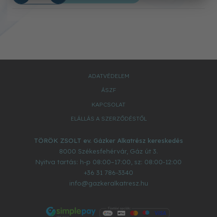
ADATVÉDELEM
ÁSZF
KAPCSOLAT
ELÁLLÁS A SZERZŐDÉSTŐL
TÖRÖK ZSOLT ev. Gázker Alkatrész kereskedés
8000
Székesfehérvár
,
Gáz út 3.
Nyitva tartás: h-p 08:00–17:00, sz: 08:00-12:00
+36 31 786-3340
info@gazkeralkatresz.hu