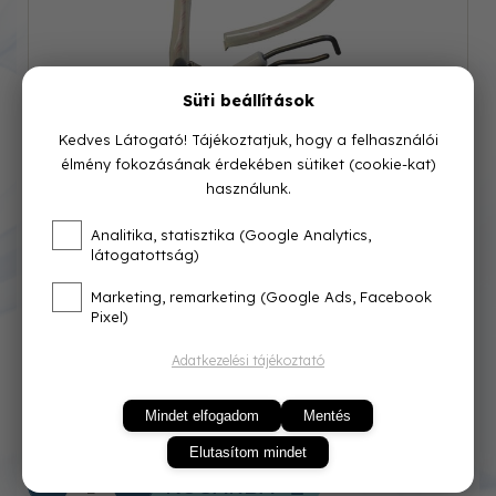
Süti beállítások
Kedves Látogató! Tájékoztatjuk, hogy a felhasználói
élmény fokozásának érdekében sütiket (cookie-kat)
használunk.
Cikkszám: 65116556-03
Analitika, statisztika (Google Analytics,
látogatottság)
Azonnal raktárról
Marketing, remarketing (Google Ads, Facebook
Pixel)
15 000 Ft
Adatkezelési tájékoztató
Mindet elfogadom
Mentés
Elutasítom mindet
KOSÁRBA