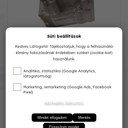
Süti beállítások
Kedves Látogató! Tájékoztatjuk, hogy a felhasználói
élmény fokozásának érdekében sütiket (cookie-kat)
használunk.
Analitika, statisztika (Google Analytics,
látogatottság)
Cikkszám: V4600C1367
Marketing, remarketing (Google Ads, Facebook
Pixel)
Azonnal raktárról
Adatkezelési tájékoztató
59 900 Ft
Mindet elfogadom
Mentés
Elutasítom mindet