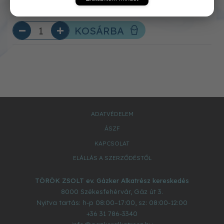
KOSÁRBA
ADATVÉDELEM
ÁSZF
KAPCSOLAT
ELÁLLÁS A SZERZŐDÉSTŐL
TÖRÖK ZSOLT ev. Gázker Alkatrész kereskedés
8000
Székesfehérvár
,
Gáz út 3.
Nyitva tartás: h-p 08:00–17:00, sz: 08:00-12:00
+36 31 786-3340