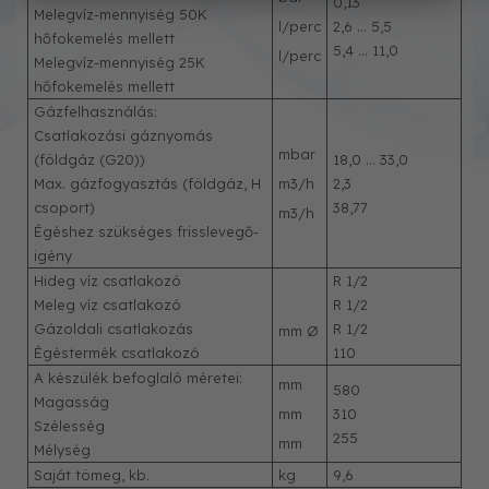
0,13
Melegvíz-mennyiség 50K
l/perc
2,6 … 5,5
hőfokemelés mellett
5,4 … 11,0
l/perc
Melegvíz-mennyiség 25K
hőfokemelés mellett
Gázfelhasználás:
Csatlakozási gáznyomás
mbar
(földgáz (G20))
18,0 ... 33,0
Max. gázfogyasztás (földgáz, H
m3/h
2,3
csoport)
38,77
m3/h
Égéshez szükséges frisslevegő-
igény
Hideg víz csatlakozó
R 1/2
Meleg víz csatlakozó
R 1/2
Gázoldali csatlakozás
R 1/2
mm Ø
Égéstermék csatlakozó
110
A készülék befoglaló méretei:
mm
580
Magasság
mm
310
Szélesség
255
mm
Mélység
Saját tömeg, kb.
kg
9,6