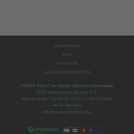
ADATVÉDELEM
ÁSZF
KAPCSOLAT
ELÁLLÁS A SZERZŐDÉSTŐL
TÖRÖK ZSOLT ev. Gázker Alkatrész kereskedés
8000
Székesfehérvár
,
Gáz út 3.
Nyitva tartás: h-p 08:00–17:00, sz: 08:00-12:00
+36 31 786-3340
info@gazkeralkatresz.hu