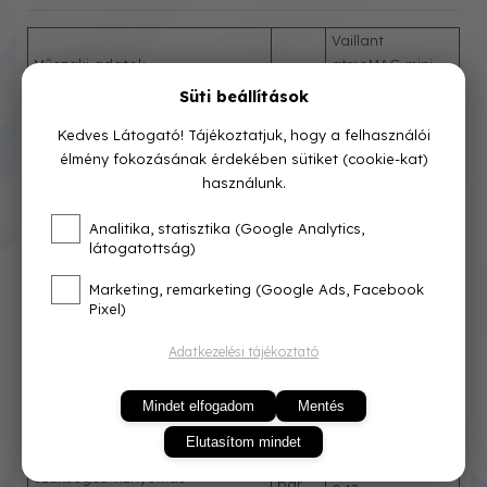
Vaillant
Műszaki adatok
atmoMAG mini
114/1 I (H-HU)
Süti beállítások
Névleges hőteljesítmény-
kW
6,4-18,1
Kedves Látogató! Tájékoztatjuk, hogy a felhasználói
tartomány
7,6-21,7
kW
élmény fokozásának érdekében sütiket (cookie-kat)
Névleges hőterhelés-tartomány
használunk.
A melegvíz-készítés
energiahatékonysági osztálya
A
Analitika, statisztika (Google Analytics,
(A - G)
látogatottság)
Szezonális energiahatékonyság
%
78
– meleg víz
Marketing, remarketing (Google Ads, Facebook
Deklarált csapolási profil
M
Pixel)
Égéstermék hőmérséklet
°C
Adatkezelési tájékoztató
min/max hőteljesítményen
105/200
Égéstermék tömegáram
g/s
1,78/6,4
min/max hőteljesítményen
1,5
Mindet elfogadom
Mentés
Pa
Minimális kéményhuzat igény
Elutasítom mindet
Működéshez minimálisan
szükséges víznyomás
bar