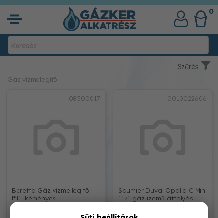
0
Szűrés
Gáz vízmelegítő
08500017
0010022606
Beretta Gáz vízmellegitő
Saumier Duval Opalia C Mini
l*11l kéményes
11/1 gázüzemű átfolyós
vízmelegí
Süti beállítások