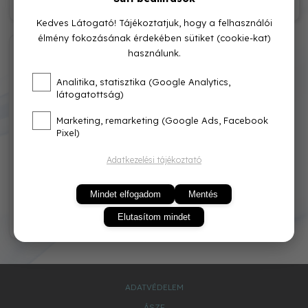
138 000,-
125 000,-
Kedves Látogató! Tájékoztatjuk, hogy a felhasználói
élmény fokozásának érdekében sütiket (cookie-kat)
0010022600
használunk.
Analitika, statisztika (Google Analytics,
látogatottság)
Marketing, remarketing (Google Ads, Facebook
Pixel)
Adatkezelési tájékoztató
Vaillant atmoMAG mini 114/1
I (H-HU) Kéményes átfolyós
Mindet elfogadom
Mentés
gáz v
Elutasítom mindet
0,-
ADATVÉDELEM
ÁSZF