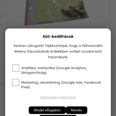
Süti beállítások
Kedves Látogató! Tájékoztatjuk, hogy a felhasználói
élmény fokozásának érdekében sütiket (cookie-kat)
használunk.
Analitika, statisztika (Google Analytics,
látogatottság)
Cikkszám: 10.316
Marketing, remarketing (Google Ads, Facebook
Pixel)
Azonnal raktárról
Adatkezelési tájékoztató
4 001 Ft
Mindet elfogadom
Mentés