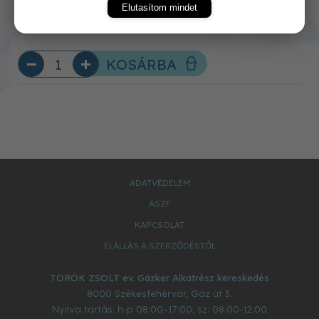
Elutasítom mindet
KOSÁRBA
ADATVÉDELEM
ÁSZF
KAPCSOLAT
ELÁLLÁS A SZERZŐDÉSTŐL
TÖRÖK ZSOLT ev. Gázker Alkatrész kereskedés
8000
Székesfehérvár
,
Gáz út 3.
Nyitva tartás: h-p 08:00–17:00, sz: 08:00-12:00