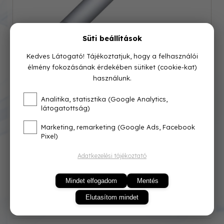
Süti beállítások
Kedves Látogató! Tájékoztatjuk, hogy a felhasználói
élmény fokozásának érdekében sütiket (cookie-kat)
használunk.
Cikkszám: ETA-03-005
Analitika, statisztika (Google Analytics,
látogatottság)
Azonnal raktárról
Marketing, remarketing (Google Ads, Facebook
800 Ft
Pixel)
Adatkezelési tájékoztató
Mindet elfogadom
Mentés
Elutasítom mindet
KOSÁRBA