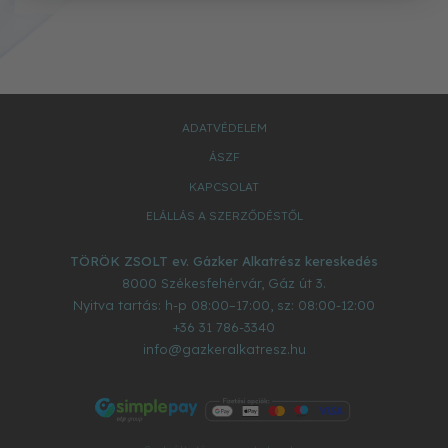
ADATVÉDELEM
ÁSZF
KAPCSOLAT
ELÁLLÁS A SZERZŐDÉSTŐL
TÖRÖK ZSOLT ev. Gázker Alkatrész kereskedés
8000
Székesfehérvár
,
Gáz út 3.
Nyitva tartás: h-p 08:00–17:00, sz: 08:00-12:00
+36 31 786-3340
info@gazkeralkatresz.hu