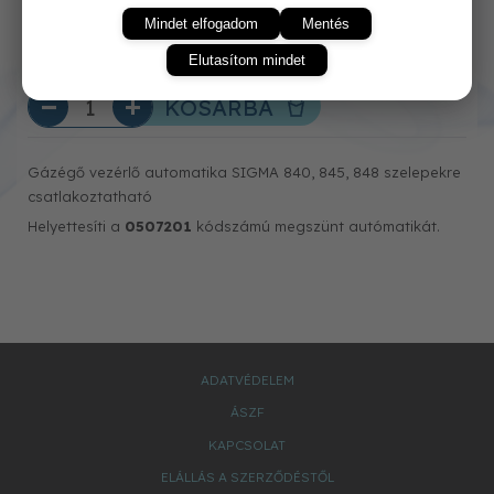
Mindet elfogadom
Mentés
Elutasítom mindet
KOSÁRBA
Gázégő vezérlő automatika SIGMA 840, 845, 848 szelepekre
csatlakoztatható
Helyettesíti a
0507201
kódszámú megszünt autómatikát.
ADATVÉDELEM
ÁSZF
KAPCSOLAT
ELÁLLÁS A SZERZŐDÉSTŐL