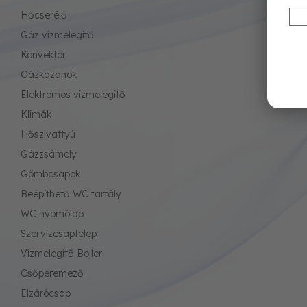
Hőcserélő
Gáz vízmelegítő
Konvektor
Gázkazánok
Elektromos vízmelegítő
Klímák
Hőszivattyú
Gázzsámoly
Gömbcsapok
Beépíthető WC tartály
WC nyomólap
Szervizcsaptelep
Vízmelegítő Bojler
Csőperemező
Elzárócsap