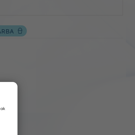
ÁRBA
nak