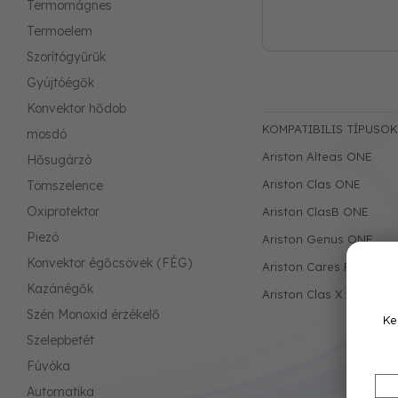
Termomágnes
Termoelem
Szorítógyűrűk
Gyújtóégők
Konvektor hődob
KOMPATIBILIS TÍPUSOK
mosdó
Ariston Alteas ONE
Hősugárzó
Ariston Clas ONE
Tömszelence
Oxiprotektor
Ariston ClasB ONE
Piezó
Ariston Genus ONE
Konvektor égőcsövek (FÉG)
Ariston Cares Premium
Kazánégők
Ariston Clas X 24 CF EU
Szén Monoxid érzékelő
Ke
Szelepbetét
Fúvóka
Automatika